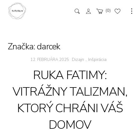
0
Značka:
darcek
Dizajn
.
Inšpirácia
12. FEBRUÁRA 2025
RUKA FATIMY:
VITRÁŽNY TALIZMAN,
KTORÝ CHRÁNI VÁŠ
DOMOV