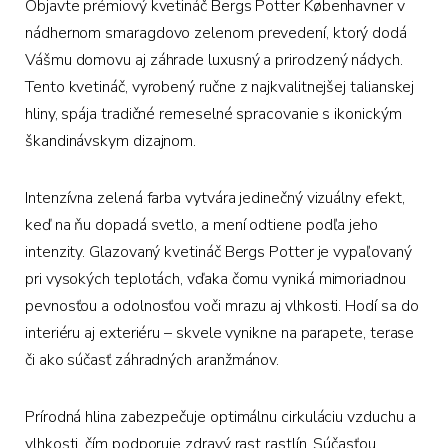
Objavte prémiový kvetináč Bergs Potter Københavner v
nádhernom smaragdovo zelenom prevedení, ktorý dodá
Vášmu domovu aj záhrade luxusný a prirodzený nádych.
Tento kvetináč, vyrobený ručne z najkvalitnejšej talianskej
hliny, spája tradičné remeselné spracovanie s ikonickým
škandinávskym dizajnom.
Intenzívna zelená farba vytvára jedinečný vizuálny efekt,
keď na ňu dopadá svetlo, a mení odtiene podľa jeho
intenzity. Glazovaný kvetináč Bergs Potter je vypaľovaný
pri vysokých teplotách, vďaka čomu vyniká mimoriadnou
pevnosťou a odolnosťou voči mrazu aj vlhkosti. Hodí sa do
interiéru aj exteriéru – skvele vynikne na parapete, terase
či ako súčasť záhradných aranžmánov.
Prírodná hlina zabezpečuje optimálnu cirkuláciu vzduchu a
vlhkosti, čím podporuje zdravý rast rastlín. Súčasťou