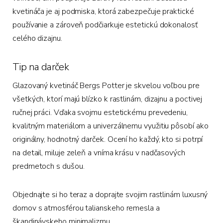
kvetináča je aj podmiska, ktorá zabezpečuje praktické
používanie a zároveň podčiarkuje estetickú dokonalosť
celého dizajnu.
Tip na darček
Glazovaný kvetináč Bergs Potter je skvelou voľbou pre
všetkých, ktorí majú blízko k rastlinám, dizajnu a poctivej
ručnej práci. Vďaka svojmu estetickému prevedeniu,
kvalitným materiálom a univerzálnemu využitiu pôsobí ako
originálny, hodnotný darček. Ocení ho každý, kto si potrpí
na detail, miluje zeleň a vníma krásu v nadčasových
predmetoch s dušou.
Objednajte si ho teraz a doprajte svojim rastlinám luxusný
domov s atmosférou talianskeho remesla a
škandinávskeho minimalizmu.