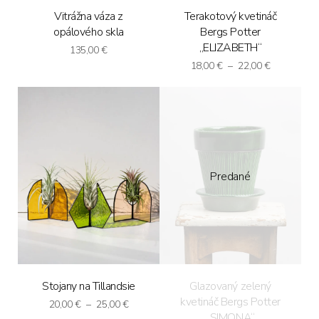
Vitrážna váza z
Terakotový kvetináč
opálového skla
Bergs Potter
„ELIZABETH“
135,00
€
Price
18,00
€
–
22,00
€
range:
18,00 €
through
22,00 €
Predané
Stojany na Tillandsie
Glazovaný zelený
kvetináč Bergs Potter
Price
20,00
€
–
25,00
€
„SIMONA“
range: