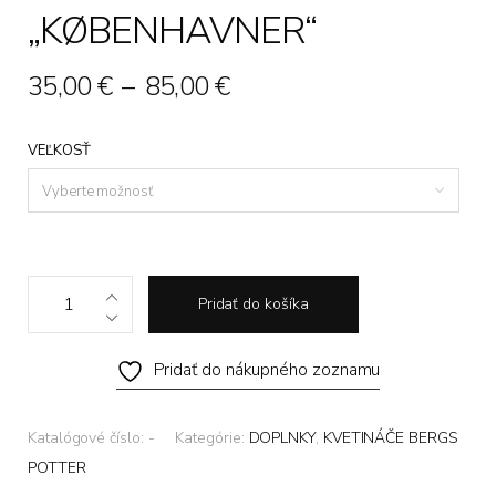
„KØBENHAVNER“
Price
35,00
€
–
85,00
€
range:
VEĽKOSŤ
35,00 €
through
Vyberte možnosť
85,00 €
Glazovaný
Pridať do košíka
zelený
kvetináč
Pridať do nákupného zoznamu
Bergs
Potter
"KØBENHAVNER"
Katalógové číslo:
-
Kategórie:
DOPLNKY
,
KVETINÁČE BERGS
quantity
POTTER