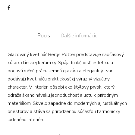
Popis
Ďalšie informácie
Glazovaný kvetináč Bergs Potter predstavuje nadčasový
kúsok dánskej keramiky. Spája funkčnosť, estetiku a
poctivú ručnú prácu. Jemná glazúra a elegantný tvar
dodávajú kvetináču praktickosť aj výrazný vizuálny
charakter. V interiéri pôsobí ako štýlový prvok, ktorý
odráža škandinávsku jednoduchosť a úctu k prírodným
materiálom. Skvelo zapadne do moderných aj rustikálnych
priestorov a stáva sa prirodzenou súčasťou harmonicky
ladeného interiéru.