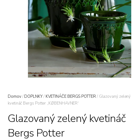
Domov
/
DOPLNKY
/
KVETINÁČE BERGS POTTER
/ Glazovaný zelený
kvetináč Bergs Potter „KØBENHAVNER“
Glazovaný zelený kvetináč
Bergs Potter