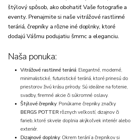
štýlový spôsob, ako obohatiť Vaše fotografie a
eventy. Prenajmite si naše vitrážové rastlinné
teráriá, črepníky a rôzne iné doplnky, ktoré
dodajú Vášmu podujatiu šmrnc a eleganciu.
Naša ponuka:
Vitrážové rastlinné teráriá
: Elegantné, moderné,
minimalistické, futuristické teráriá, ktoré prinesú do
priestorov živú krásu prírody. Sú ideálne na fotenie,
svadby, firemné akcie či súkromné oslavy.
Štýlové črepníky
: Ponúkame črepníky značky
BERGS POTTER
rôznych veľkostí, dizajnov či
farieb, ktoré skvele doplnia akýkoľvek interiér alebo
exteriér.
Dizajnové doplnky
: Okrem terárií a črepníkov si