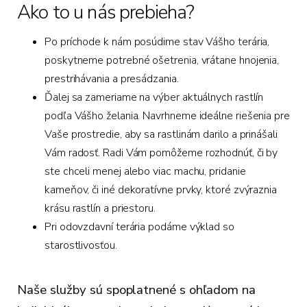
Ako to u nás prebieha?
Po príchode k nám posúdime stav Vášho terária,
poskytneme potrebné ošetrenia, vrátane hnojenia,
prestrihávania a presádzania.
Ďalej sa zameriame na výber aktuálnych rastlín
podľa Vášho želania. Navrhneme ideálne riešenia pre
Vaše prostredie, aby sa rastlinám darilo a prinášali
Vám radosť. Radi Vám pomôžeme rozhodnúť, či by
ste chceli menej alebo viac machu, pridanie
kameňov, či iné dekoratívne prvky, ktoré zvýraznia
krásu rastlín a priestoru.
Pri odovzdavní terária podáme výklad so
starostlivosťou.
Naše služby sú spoplatnené s ohľadom na