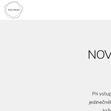
NOV
Pri vstu
jedinečné
kaž