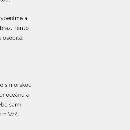
o vyberáme a
braz. Tento
a osobitá,
lne s morskou
or oceánu a
lebo šarm
 pre Vašu