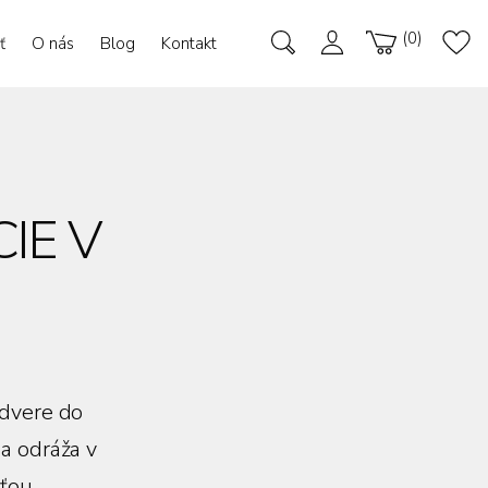
0
ť
O nás
Blog
Kontakt
IE V
 dvere do
a odráža v
ťou.