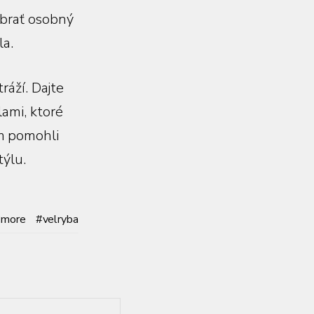
ybrať osobný
la.
ráží. Dajte
lami, ktoré
m pomohli
týlu.
more
velryba