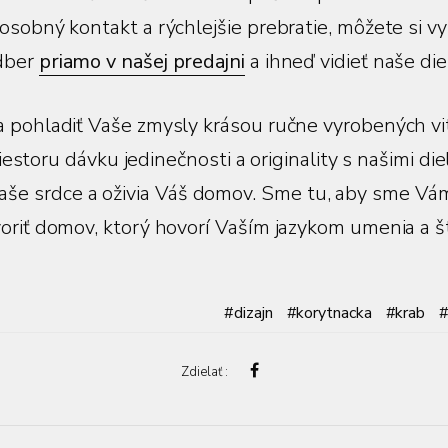
 osobný kontakt a rýchlejšie prebratie, môžete si v
dber
priamo v našej predajni
a ihneď vidieť naše die
 pohladiť Vaše zmysly krásou ručne vyrobených vit
estoru dávku jedinečnosti a originality s našimi die
Vaše srdce a oživia Váš domov. Sme tu, aby sme Vá
oriť domov, ktorý hovorí Vaším jazykom umenia a š
dizajn
korytnacka
krab
Zdielať :