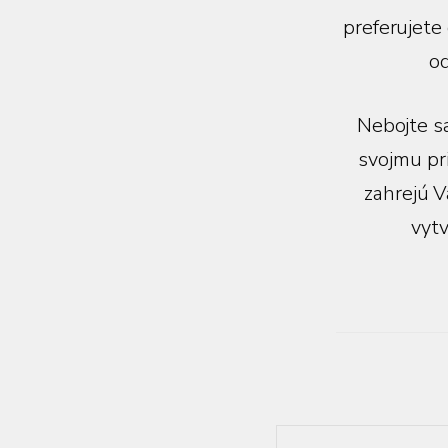
preferujete
o
Nebojte sa
svojmu pri
zahrejú 
vytv