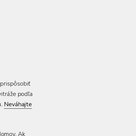
 prispôsobiť
itráže podľa
u.
Neváhajte
domov. Ak