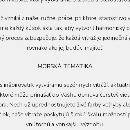
ž vzniká z našej ručnej práce, pri ktorej starostliv
me každý kúsok skla tak, aby vytvoril harmonický o
 proces zabezpečuje, že každá vitráž je jedinečná 
rovnako ako jej budúci majiteľ.
MORSKÁ TEMATIKA
s inšpirovali k vytváraniu sezónnych vitráží, aktuá
 ktoré môžu prinášať do Vášho domova čerstvý viet
ra. Nech už uprednostňujete živé farby veľryby a
iek, naše vitráže poskytujú širokú škálu možností
vnútornú a vonkajšiu výzdobu.