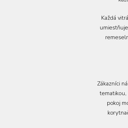
Každá vitrá
umiestňuje
remeselný
Zákazníci ná
tematikou,
pokoj mo
korytnač