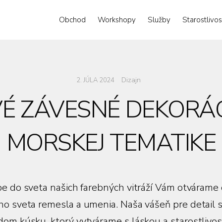
Obchod
Workshopy
Služby
Starostlivos
Dizajn
2. JÚLA 2024
É ZÁVESNÉ DEKORÁC
MORSKEJ TEMATIKE
pe do sveta našich farebných vitráží Vám otvárame
ho sveta remesla a umenia. Naša vášeň pre detail s
dom kúsku, ktorý vytvárame s láskou a starostlivos