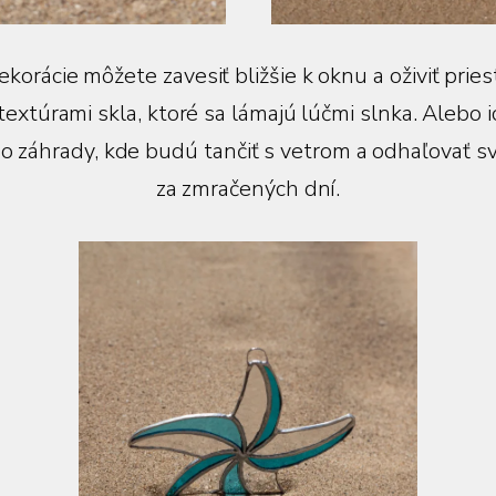
korácie môžete zavesiť bližšie k oknu a oživiť pries
textúrami skla, ktoré sa lámajú lúčmi slnka. Alebo
o záhrady, kde budú tančiť s vetrom a odhaľovať sv
za zmračených dní.