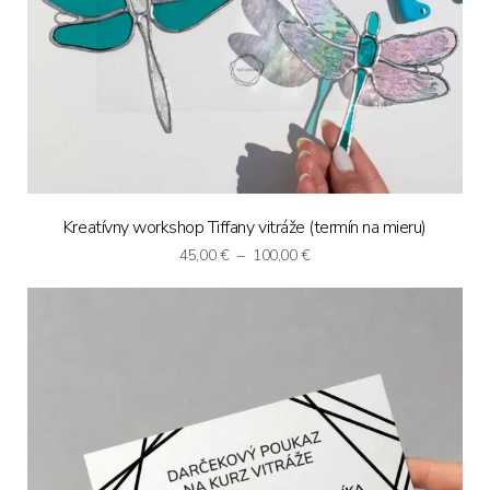
Kreatívny workshop Tiffany vitráže (termín na mieru)
Price
45,00
€
–
100,00
€
range:
45,00 €
through
100,00 €