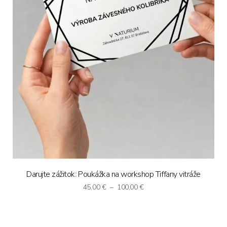
Darujte zážitok: Poukážka na workshop Tiffany vitráže
Price
45,00
€
–
100,00
€
range:
45,00 €
through
100,00 €