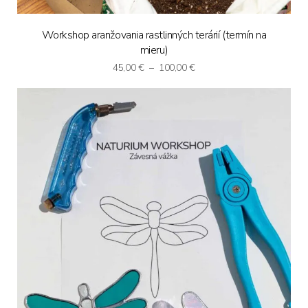
Workshop aranžovania rastlinných terárií (termín na
mieru)
Price
45,00
€
–
100,00
€
range:
45,00 €
through
100,00 €