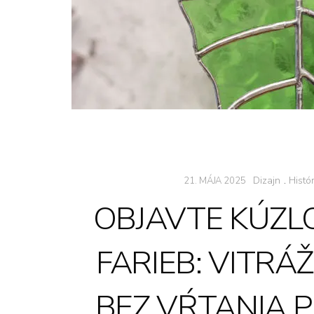
Dizajn
.
Histór
21. MÁJA 2025
OBJAVTE KÚZL
FARIEB: VITRÁ
BEZ VŔTANIA 