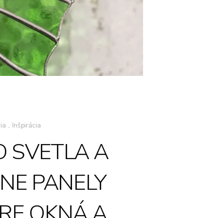
ia
.
Inšpirácia
O SVETLA A
ŽNE PANELY
PRE OKNÁ A