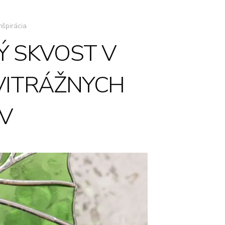
nšpirácia
Ý SKVOST V
 VITRÁŽNYCH
OV