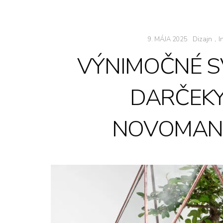
Dizajn
.
I
9. MÁJA 2025
VÝNIMOČNÉ 
DARČEKY
NOVOMAN