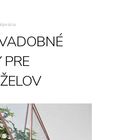
nšpirácia
SVADOBNÉ
 PRE
ŽELOV