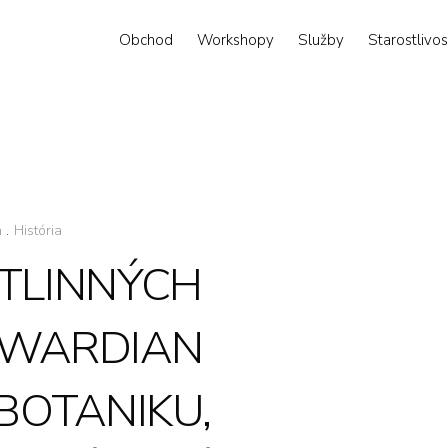
Obchod
Workshopy
Služby
Starostlivos
n
.
História
STLINNÝCH
 „WARDIAN
 BOTANIKU,