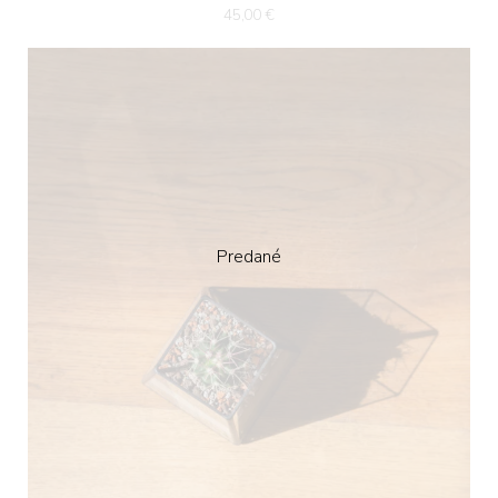
45,00
€
Predané