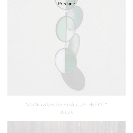
Predané
Vitrážna závesná dekorácia „ZELENÉ OČI“
35,00
€