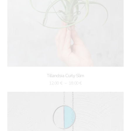
Tillandsia Curly Slim
Price
12,00
€
–
18,00
€
range:
12,00 €
through
18,00 €