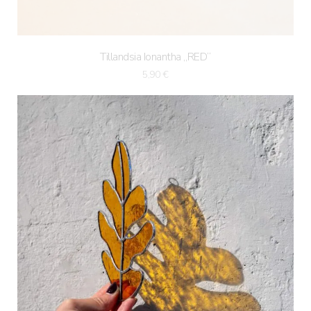
Tillandsia Ionantha „RED“
5,90
€