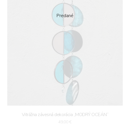
Predané
Vitrážna závesná dekorácia „MODRÝ OCEÁN“
49,00
€