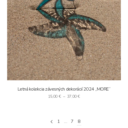
Letná kolekcia závesných dekorácií 2024 „MORE“
Price
15,00
€
–
37,00
€
range:
15,00 €
through
37,00 €
1
…
7
8