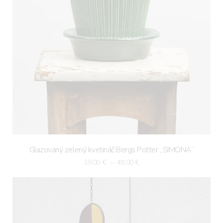
Glazovaný zelený kvetináč Bergs Potter „SIMONA“
Price
39,00
€
–
49,00
€
range:
39,00 €
through
49,00 €