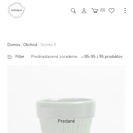
0
Domov
/
Obchod
/ Stránka 8
Prednastavené zoradenie
Filter
85–95 z 95 produktov
Predané