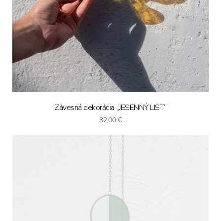
Závesná dekorácia „JESENNÝ LIST“
32,00
€