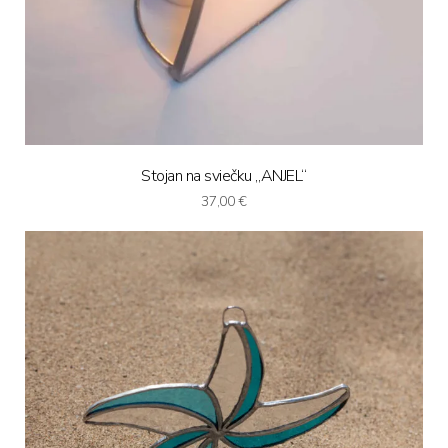
Stojan na sviečku „ANJEL“
37,00
€