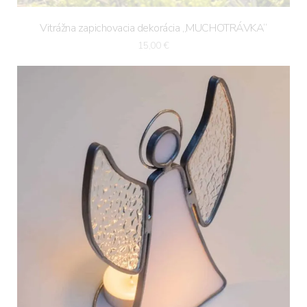
Vitrážna zapichovacia dekorácia „MUCHOTRÁVKA“
15,00
€