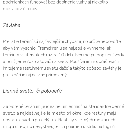
podmienkach fungovať bez doplnenia vlahy aj niekoľko
mesiacov či rokov.
Závlaha
Preliatie terárrií sú najčastejšími chybami, no určite nedovoľte
aby vám vyschlo! Premokreniu sa najlepšie vyhneme, ak
terárium v intervaloch raz za 10 dní otvoríme pri doplnení vody
a použijeme rozprašovač na kvety. Používaním rozprašovaču
imitujeme rastlinnému svetu dážď a takýto spôsob závlahy je
pre terárium aj najviac prirodzený.
Denné svetlo, či polotieň?
Zatvorené terárium je ideálne umiestnisť na štandardné denné
svetlo a najideálnejšie je miesto pri okne, kde rastliny majú
dostatok svetla po celý rok. Rastliny v letných mesiacoch
milujú slnko, no nevystavujte ich priamemu slnku na logii či