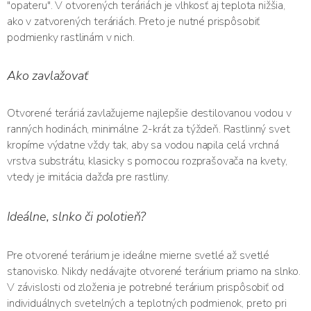
"opateru". V otvorených teráriách je vlhkosť aj teplota nižšia,
ako v zatvorených teráriách. Preto je nutné prispôsobiť
podmienky rastlinám v nich.
Ako zavlažovať
Otvorené teráriá zavlažujeme najlepšie destilovanou vodou v
ranných hodinách, minimálne 2-krát za týždeň. Rastlinný svet
kropíme výdatne vždy tak, aby sa vodou napila celá vrchná
vrstva substrátu, klasicky s pomocou rozprašovača na kvety,
vtedy je imitácia dažďa pre rastliny.
Ideálne, slnko či polotieň?
Pre otvorené terárium je ideálne mierne svetlé až svetlé
stanovisko. Nikdy nedávajte otvorené terárium priamo na slnko.
V závislosti od zloženia je potrebné terárium prispôsobiť od
individuálnych svetelných a teplotných podmienok, preto pri