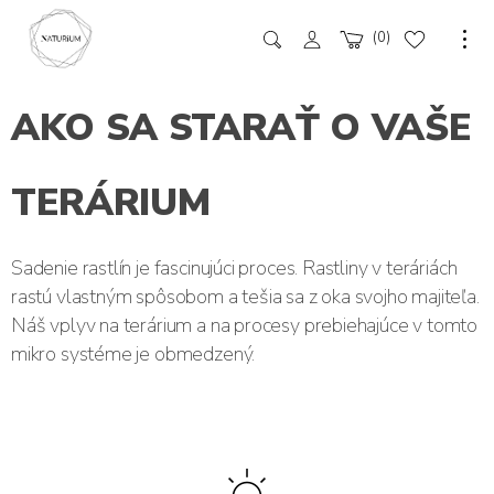
0
AKO SA STARAŤ O VAŠE
TERÁRIUM
Sadenie rastlín je fascinujúci proces. Rastliny v teráriách
rastú vlastným spôsobom a tešia sa z oka svojho majiteľa.
Náš vplyv na terárium a na procesy prebiehajúce v tomto
mikro systéme je obmedzený.