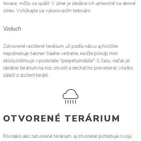
terase, môžu sa spáliť. V zime je ideálne ich umiestniť na denné
slnko. Vyhýbajte sa vykurovacím telesám.
Vzduch
Zatvorené rastlinné terárium, už podľa názvu aj histórie
nepotrebuje takmer žiadne vetranie, keďže princíp mini
ekosystému je v podstate "perpetumobile". S času, načas je
ideálne terárium na noc otvoriť a nechať ho preveterať, všetko
záleží o zložení terárií.
OTVORENÉ TERÁRIUM
Rovnako ako zatvorené terárium, aj otvorené potrebuje svoju