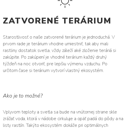
ZATVORENÉ TERÁRIUM
Starostlivosť o naše zatvorené terárium je jednoduchá. V
prvom rade je terárium vhodne umiestniť, tak aby mali
rastliny dostatok svetla, vždy záleží aké zloženie teráriá si
zakúpite. Po zakúpení je vhodné terárium každý druhý
týžďeň na noc otvoriť, pre lepšiu výmenu vzduchu. Po
určitom čase si terárium vytvorí vlastný ekosystém.
Ako je to možné?
Vplyvom teploty a svetla sa bude na vnútornej strane skle
zrážať voda, ktorá v nádobe cirkuluje a opäť padá do pôdy a na
listy rastlín. Takýto ekosystém dokáže pri optimálnych