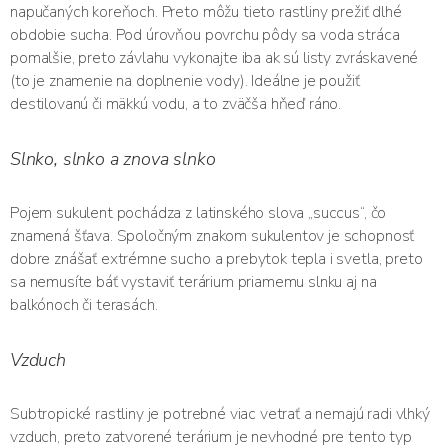
napučaných koreňoch. Preto môžu tieto rastliny prežiť dlhé
obdobie sucha. Pod úrovňou povrchu pôdy sa voda stráca
pomalšie, preto závlahu vykonajte iba ak sú listy zvráskavené
(to je znamenie na doplnenie vody). Ideálne je použiť
destilovanú či mäkkú vodu, a to zväčša hňeď ráno.
Slnko, slnko a znova slnko
Pojem sukulent pochádza z latinského slova „succus“, čo
znamená šťava. Spoločným znakom sukulentov je schopnosť
dobre znášať extrémne sucho a prebytok tepla i svetla, preto
sa nemusíte báť vystaviť terárium priamemu slnku aj na
balkónoch či terasách.
Vzduch
Subtropické rastliny je potrebné viac vetrať a nemajú radi vlhký
vzduch, preto zatvorené terárium je nevhodné pre tento typ