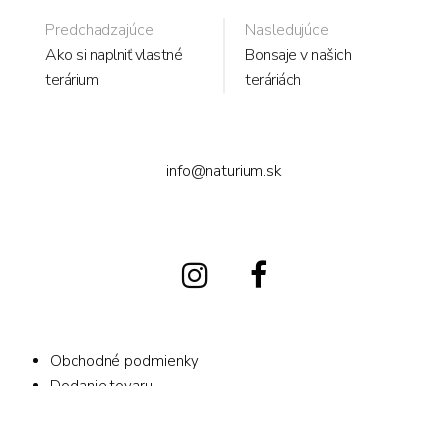
Portfolio
Predchadzajúce
Nasledujúce
Ako si naplniť vlastné
Bonsaje v našich
terárium
teráriách
navigation
info@naturium.sk
Obchodné podmienky
Dodanie tovaru
Zásada ochrany osobných údajov