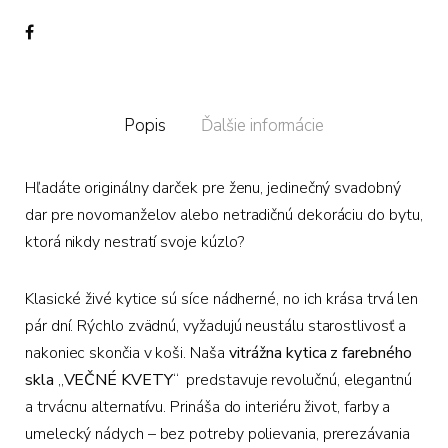
Popis
Ďalšie informácie
Hľadáte originálny darček pre ženu,
jedinečný svadobný
dar pre novomanželov alebo netradičnú dekoráciu do bytu,
ktorá nikdy nestratí svoje kúzlo?
Klasické živé kytice sú síce nádherné,
no ich krása trvá len
pár dní.
Rýchlo zvädnú,
vyžadujú neustálu starostlivosť a
nakoniec skončia v koši.
Naša
vitrážna kytica z farebného
skla
„
VEČNÉ KVETY
“
predstavuje revolučnú,
elegantnú
a trvácnu alternatívu.
Prináša do interiéru život,
farby a
umelecký nádych – bez potreby polievania,
prerezávania