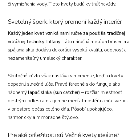
či vymieňania vody.
Tieto kvety budú kvitnúť navždy.
Svetelný šperk, ktorý premení každý interiér
Každý jeden kvet vzniká nami ručne za použitia tradičnej
vitrážnej techniky Tiffany
.
Táto náročná metóda brúsenia a
spájania skla dodáva dekorácii vysokú kvalitu,
odolnosť a
nezameniteľný umelecký charakter.
Skutočné kúzlo však nastáva v momente,
keď na kvety
dopadnú slnečné lúče.
Pravé farebné sklo funguje ako
nádherný
lapač slnka (sun catcher)
– rozžiari miestnosť
pestrými odleskami a jemne mení atmosféru a hru svetiel
v priestore počas celého dňa.
Pôsobí upokojujúco,
harmonicky a mimoriadne štýlovo.
Pre aké príležitosti sú Večné kvety ideálne?