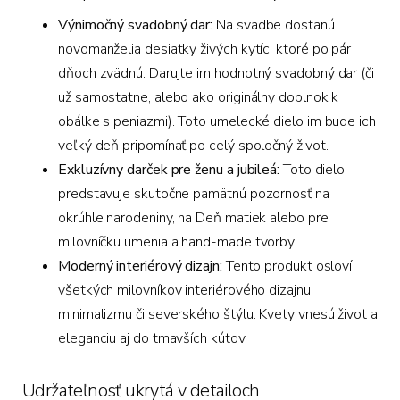
Výnimočný svadobný dar:
Na svadbe dostanú
novomanželia desiatky živých kytíc,
ktoré po pár
dňoch zvädnú.
Darujte im hodnotný svadobný dar (či
už samostatne,
alebo ako originálny doplnok k
obálke s peniazmi).
Toto umelecké dielo im bude ich
veľký deň pripomínať po celý spoločný život.
Exkluzívny darček pre ženu a jubileá:
Toto dielo
predstavuje skutočne pamätnú pozornosť na
okrúhle narodeniny, na Deň matiek alebo pre
milovníčku umenia a hand-made tvorby.
Moderný interiérový dizajn:
Tento produkt osloví
všetkých milovníkov interiérového dizajnu,
minimalizmu či severského štýlu. Kvety vnesú život a
eleganciu aj do tmavších kútov.
Udržateľnosť ukrytá v detailoch