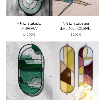
Vitrážne zrkadlo
Vitrážna závesná
„AURORA“
dekorácia „KOLIBRÍK“
140,00
€
18,00
€