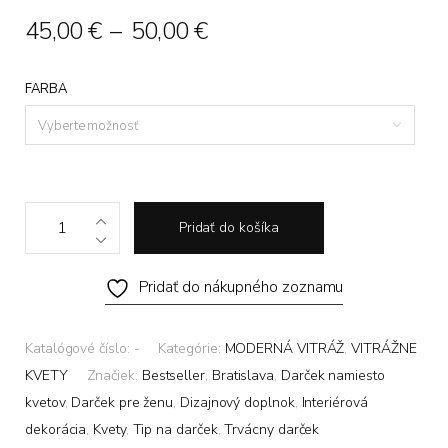
Price
45,00
€
–
50,00
€
range:
FARBA
45,00 €
through
Vyberte možnosť
50,00 €
Sklenená
Pridať do košíka
vitrážna
kytica
Pridať do nákupného zoznamu
"VEČNÉ
KVETY"
quantity
Katalógové číslo:
-
Kategórie:
MODERNÁ VITRÁŽ
,
VITRÁŽNE
KVETY
Značiek:
Bestseller
,
Bratislava
,
Darček namiesto
kvetov
,
Darček pre ženu
,
Dizajnový doplnok
,
Interiérová
dekorácia
,
Kvety
,
Tip na darček
,
Trvácny darček