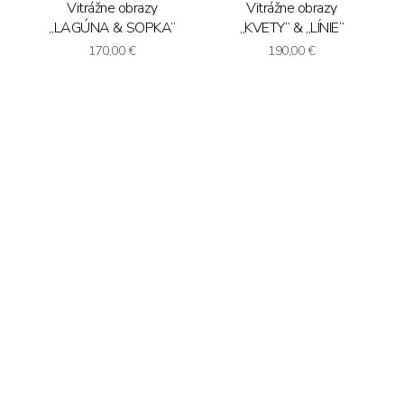
Vitrážne obrazy
Vitrážne obrazy
„LAGÚNA & SOPKA“
„KVETY“ & „LÍNIE“
170,00
€
190,00
€