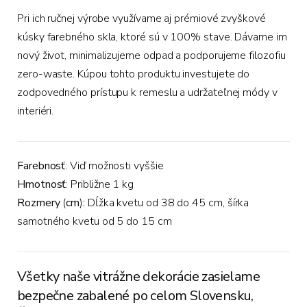
Pri ich ručnej výrobe využívame aj prémiové zvyškové
kúsky farebného skla, ktoré sú v 100% stave. Dávame im
nový život, minimalizujeme odpad a podporujeme filozofiu
zero-waste. Kúpou tohto produktu investujete do
zodpovedného prístupu k remeslu a udržateľnej módy v
interiéri.
Farebnosť
: Viď možnosti vyššie
Hmotnosť
: Približne 1 kg
Rozmery
(
cm
)
:
Dĺžka kvetu od 38 do 45 cm, šírka
samotného kvetu od 5 do 15 cm
Všetky naše vitrážne dekorácie zasielame
bezpečne zabalené po celom Slovensku,