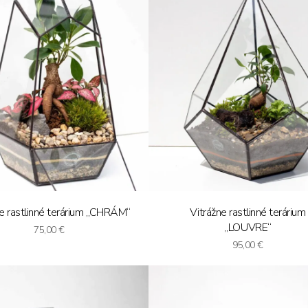
ne rastlinné terárium „CHRÁM“
Vitrážne rastlinné terárium
„LOUVRE“
75,00
€
95,00
€