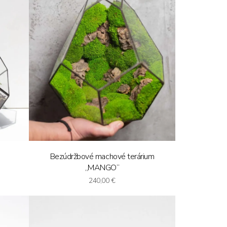
Bezúdržbové machové terárium
„MANGO“
240,00
€