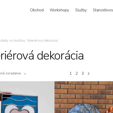
Obchod
Workshopy
Služby
Starostlivos
dukty so značkou “Interiérová dekorácia”
eriérová dekorácia
1
2
3
ené zoradenie