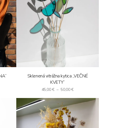
LNA“
Sklenená vitrážna kytica „VEČNÉ
KVETY“
ce
ge:
Price
45,00
€
–
50,00
€
,00 €
range:
ough
45,00 €
,00 €
through
50,00 €