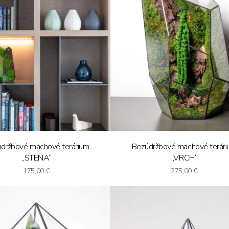
držbové machové terárium
Bezúdržbové machové terár
„STENA“
„VRCH“
175,00
€
275,00
€