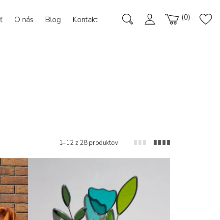
0
ť
O nás
Blog
Kontakt
1–12 z 28 produktov