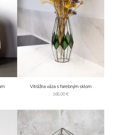
ium
Vitrážna váza s farebným sklom
165,00
€