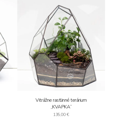
Vitrážne rastlinné terárium
„KVAPKA“
135,00
€