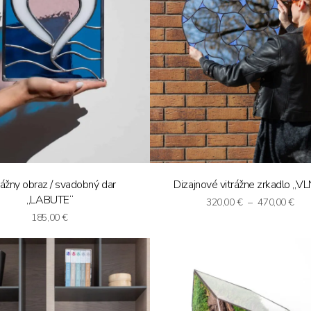
rážny obraz / svadobný dar
Dizajnové vitrážne zrkadlo „V
„LABUTE“
Pri
320,00
€
–
470,00
€
ran
185,00
€
320
thr
470