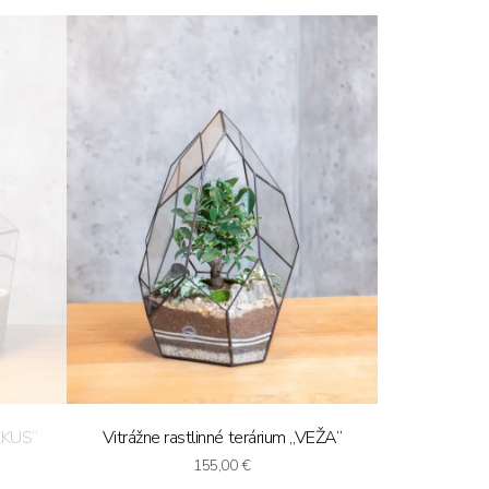
IRKUS“
Vitrážne rastlinné terárium „VEŽA“
155,00
€