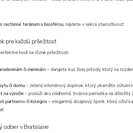
 o
rastlinné terárium s biosférou
, nájdete v sekcii starostlivosť.
ek pre každú príležitosť
erfektne hodí na rôzne príležitosti:
narodeninám či meninám
– darujete kus živej prírody, ktorý na rozd
bytu či domu
– zelený interiérový doplnok, ktorý okamžite zútulní
 na výročie
– poslúži ako nádherná, trvácna pamiatka na dôležitý ž
h partnerov či kolegov
– elegantný dizajnový šperk, ktorý oživí k
ať.
 odber v Bratislave