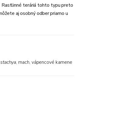
.
Rastlinné teráriá tohto typu preto
môžete aj osobný odber priamo u
ostachya
,
mach, vápencové kamene