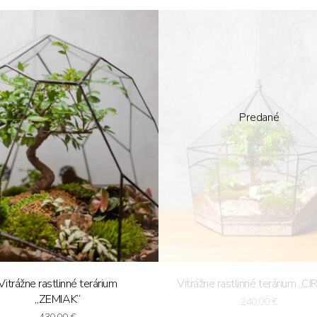
Predané
Vitrážne rastlinné terárium
Vitrážne rastlinné terárium „C
„ZEMIAK“
240,00
€