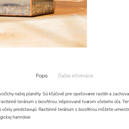
Popis
Ďalšie informácie
ivočíchy našej planéty. Sú kľúčové pre opeľovanie rastlín a zachov
astlinné terárium s biosférou, inšpirované tvarom včelieho úľa. Te
 včely predstavujú. Rastlinné terárium s biosférou môžete umiestni
ickej harmónie.