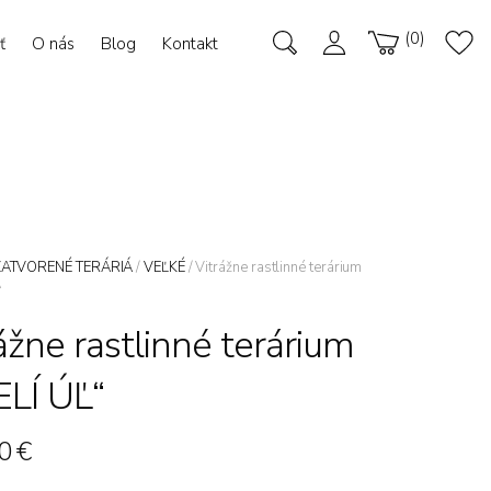
0
ť
O nás
Blog
Kontakt
ZATVORENÉ TERÁRIÁ
/
VEĽKÉ
/ Vitrážne rastlinné terárium
“
ážne rastlinné terárium
ELÍ ÚĽ“
00
€