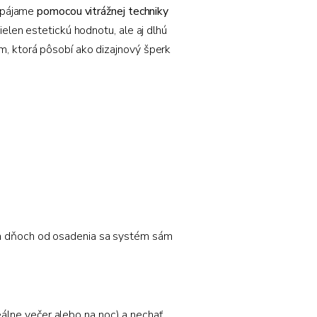
 spájame
pomocou vitrážnej techniky
ielen estetickú hodnotu, ale aj dlhú
m, ktorá pôsobí ako dizajnový šperk
ých dňoch od osadenia sa systém sám
eálne večer alebo na noc) a nechať