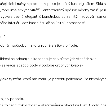
 našej dielni ručným procesom
, preto je každý kus originálom. Sklá
výrobe umeleckých vitráží. Tento tradičný spôsob výroby zaručuje n
ium vytvára pevnú, elegantnú konštrukciu so zemitým kovovým rámo
ného interiéru cez kanceláriu až po útulnú domácnosť.
um?
dobným spôsobom ako prírodné zrážky v prírode:
Vlhkosť sa odparuje a kondenzuje na vnútorných stenách skla.
e sa vracia späť do pôdy v podobe drobných kvapiek.
tý ekosystém
, ktorý minimalizuje potrebu polievania. Po niekoľk
 je v poriadku.
to nadbytok vlhkosti – stačí terárium otvoriť na 6 až 8 hodín (id