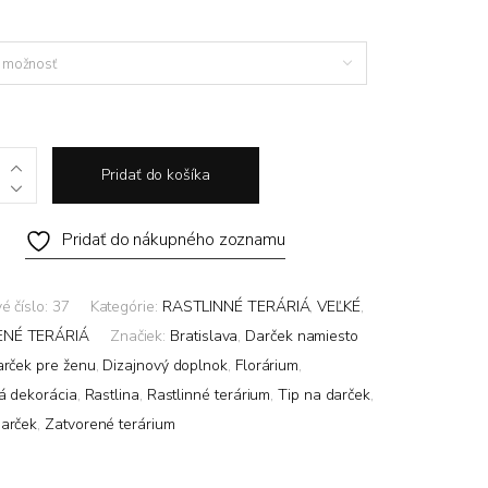
 možnosť
Pridať do košíka
Pridať do nákupného zoznamu
é číslo:
37
Kategórie:
RASTLINNÉ TERÁRIÁ
,
VEĽKÉ
,
NÉ TERÁRIÁ
Značiek:
Bratislava
,
Darček namiesto
rček pre ženu
,
Dizajnový doplnok
,
Florárium
,
vá dekorácia
,
Rastlina
,
Rastlinné terárium
,
Tip na darček
,
darček
,
Zatvorené terárium