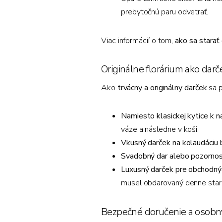
prebytočnú paru odvetrať.
Viac informácií o tom,
ako sa starať
Originálne florárium ako darč
Ako
trvácny a originálny darček
sa p
Namiesto klasickej kytice k 
váze a následne v koši.
Vkusný darček na kolaudáciu 
Svadobný dar alebo pozornosť
Luxusný darček pre obchodnýc
musel obdarovaný denne star
Bezpečné doručenie a osobný