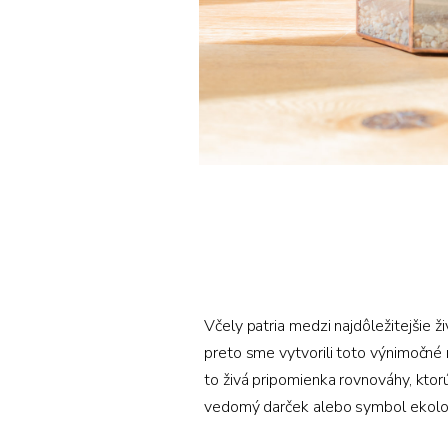
Včely patria medzi najdôležitejšie ž
preto sme vytvorili toto výnimočné r
to živá pripomienka rovnováhy, ktorú
vedomý darček alebo symbol ekolog