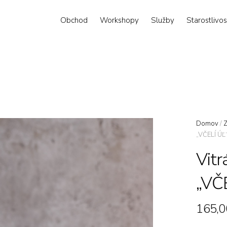
Obchod
Workshopy
Služby
Starostlivos
Domov
/
„VČELÍ ÚĽ
Vitr
„VČ
165,