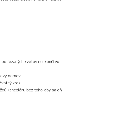
iel od rezaných kvetov neskončí vo
 nový domov.
ivotný krok.
aždú kanceláriu bez toho, aby sa oň