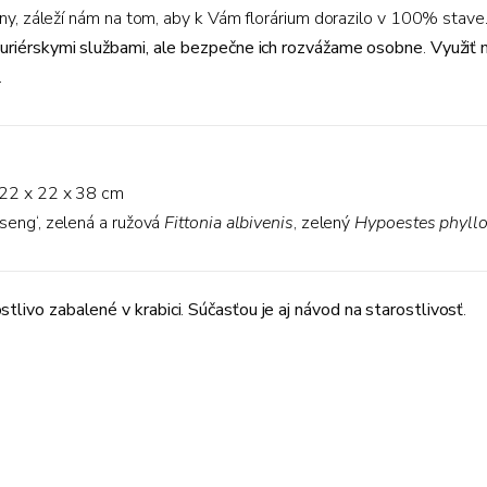
liny, záleží nám na tom, aby k Vám florárium dorazilo v 100% stave
kuriérskymi službami, ale bezpečne ich rozvážame osobne
.
Využiť 
.
: 22 x 22 x 38 cm
seng‘,
zelená a ružová
Fittonia albivenis
, zelený
Hypoestes phyll
tlivo zabalené v krabici
.
Súčasťou je aj návod na starostlivosť
.