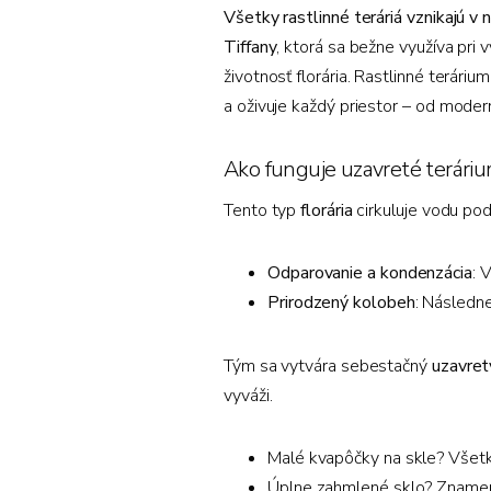
Všetky rastlinné teráriá vznikajú v
Tiffany
, ktorá sa bežne využíva pri 
životnosť florária. Rastlinné terár
a oživuje každý priestor – od moder
Ako funguje uzavreté terári
Tento typ
florária
cirkuluje vodu po
Odparovanie a kondenzácia
: 
Prirodzený kolobeh
: Následn
Tým sa vytvára sebestačný
uzavre
vyváži.
Malé kvapôčky na skle? Všetko
Úplne zahmlené sklo? Znamená 