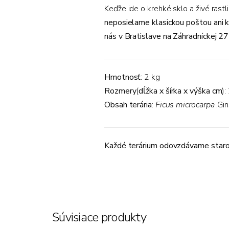
Keďže ide o krehké sklo a živé rast
neposielame klasickou poštou ani 
nás
v Bratislave na Záhradníckej 27
Hmotnosť
: 2 kg
Rozmery
(
dĺžka x šírka x výška cm
)
Obsah terária
:
Ficus microcarpa
‚Gin
Každé terárium odovzdávame staros
Súvisiace produkty