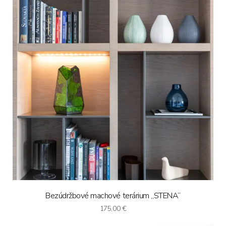
Bezúdržbové machové terárium „STENA“
175,00
€