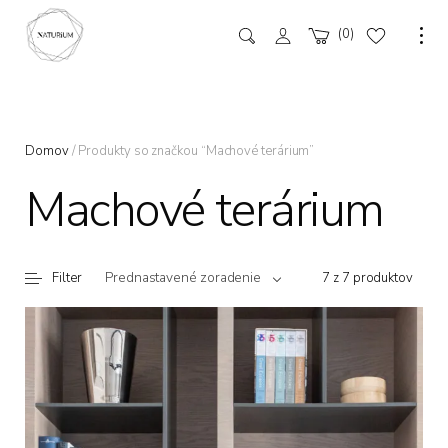
0
Domov
/ Produkty so značkou “Machové terárium”
Machové terárium
Prednastavené zoradenie
Filter
7 z 7 produktov