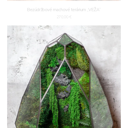
Bezúdržbové machové terárium „VEŽA“
270,00
€