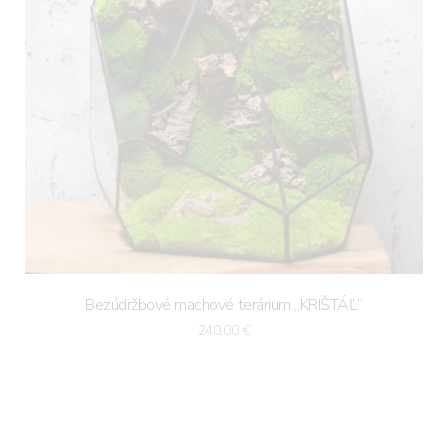
Bezúdržbové machové terárium „KRIŠTÁĽ“
240,00
€