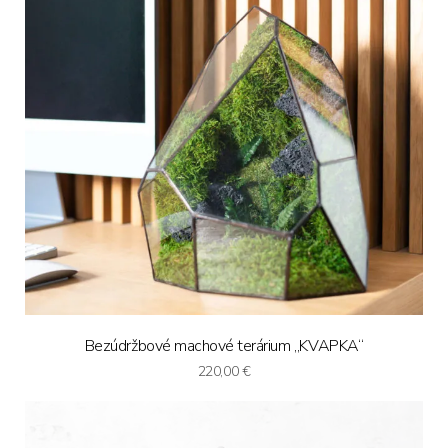
Bezúdržbové machové terárium „KVAPKA“
220,00
€