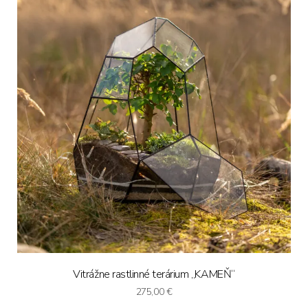
Vitrážne rastlinné terárium „KAMEŇ“
275,00
€