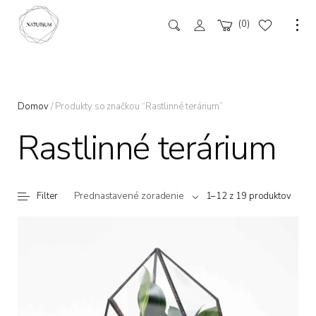
0
Domov
/ Produkty so značkou “Rastlinné terárium”
Rastlinné terárium
Prednastavené zoradenie
Filter
1–12 z 19 produktov