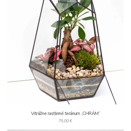
Vitrážne rastlinné terárium „CHRÁM“
75,00
€