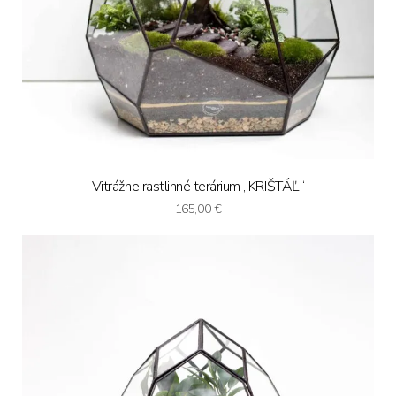
Vitrážne rastlinné terárium „KRIŠTÁĽ“
165,00
€