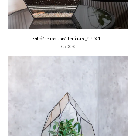
Vitrážne rastlinné terárium „SRDCE“
65,00
€