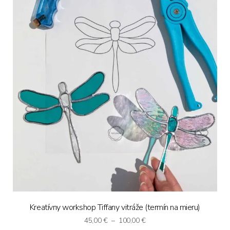
Kreatívny workshop Tiffany vitráže (termín na mieru)
Price
45,00
€
–
100,00
€
range: